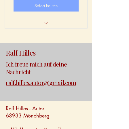
Sofort kaufen
Kurzgeschichten zum Innehalten
Ausgewählte Buchausschnitte
Ralf Hilles
Regelmäßig neue Inhalte
Ich freue mich auf deine
Kleine Fluchten aus dem Alltag
Nachricht
Ein ruhiger Ort für Herz und Seele
ralf.hilles.autor@gmail.com
Jederzeit kündbar
Ralf Hilles - Autor
63933 Mönchberg