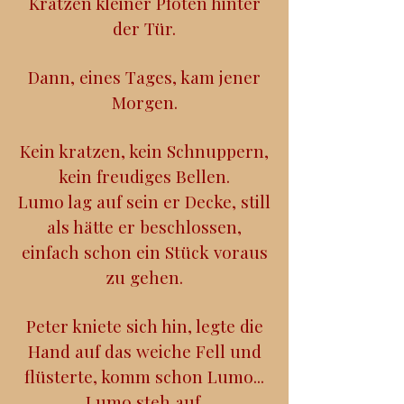
Kratzen kleiner Pfoten hinter
der Tür.
Dann, eines Tages, kam jener
Morgen.
Kein kratzen, kein Schnuppern,
kein freudiges Bellen.
Lumo lag auf sein er Decke, still
als hätte er beschlossen,
einfach schon ein Stück voraus
zu gehen.
Peter kniete sich hin, legte die
Hand auf das weiche Fell und
flüsterte, komm schon Lumo...
Lumo steh auf.