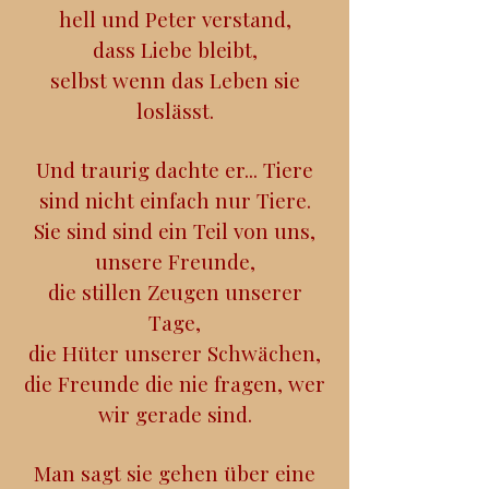
hell und Peter verstand,
dass Liebe bleibt,
selbst wenn das Leben sie
loslässt.
Und traurig dachte er... Tiere
sind nicht einfach nur Tiere.
Sie sind sind ein Teil von uns,
unsere Freunde,
die stillen Zeugen unserer
Tage,
die Hüter unserer Schwächen,
die Freunde die nie fragen, wer
wir gerade sind.
Man sagt sie gehen über eine