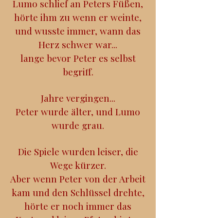
Lumo schlief an Peters Füßen,
hörte ihm zu wenn er weinte,
und wusste immer, wann das
Herz schwer war...
lange bevor Peter es selbst
begriff.
Jahre vergingen...
Peter wurde älter, und Lumo
wurde grau.
Die Spiele wurden leiser, die
Wege kürzer.
Aber wenn Peter von der Arbeit
kam und den Schlüssel drehte,
hörte er noch immer das