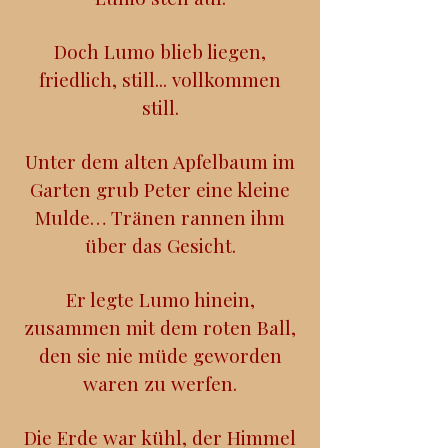
Doch Lumo blieb liegen,
friedlich, still... vollkommen
still.
Unter dem alten Apfelbaum im
Garten grub Peter eine kleine
Mulde… Tränen rannen ihm
über das Gesicht.
Er legte Lumo hinein,
zusammen mit dem roten Ball,
den sie nie müde geworden
waren zu werfen.
Die Erde war kühl, der Himmel