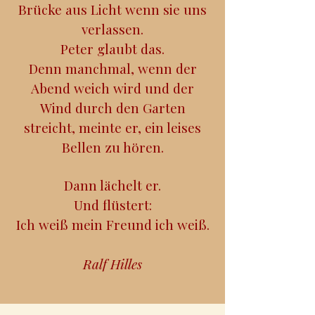
Brücke aus Licht wenn sie uns
verlassen.
Peter glaubt das.
Denn manchmal, wenn der
Abend weich wird und der
Wind durch den Garten
streicht, meinte er, ein leises
Bellen zu hören.
Dann lächelt er.
Und flüstert:
Ich weiß mein Freund ich weiß.
Ralf Hilles