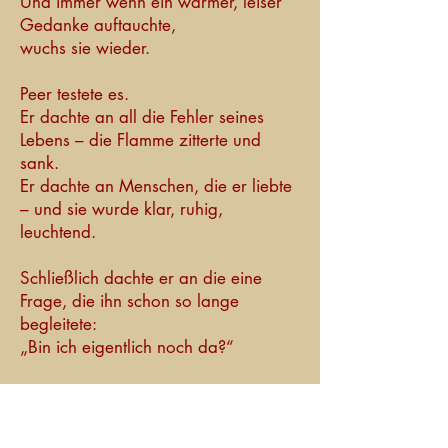
Und immer wenn ein warmer, leiser
Gedanke auftauchte,
wuchs sie wieder.
Peer testete es.
Er dachte an all die Fehler seines
Lebens – die Flamme zitterte und
sank.
Er dachte an Menschen, die er liebte
– und sie wurde klar, ruhig,
leuchtend.
Schließlich dachte er an die eine
Frage, die ihn schon so lange
begleitete:
„Bin ich eigentlich noch da?“
Und genau in diesem Moment stieg
die Flamme plötzlich hoch, warm,
golden wie Sonnenlicht, das durch