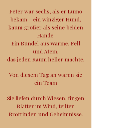
Peter war sechs, als er Lumo
bekam – ein winziger Hund,
kaum größer als seine beiden
Hände.
Ein Bündel aus Wärme, Fell
und Atem,
das jeden Raum heller machte.
Von diesem Tag an waren sie
ein Team
Sie liefen durch Wiesen, fingen
Blätter im Wind, teilten
Brotrinden und Geheimnisse.